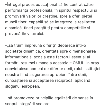
-Întregul proces educațional să fie centrat către
performanţa profesională, în spiritul respectului şi
promovării valorilor creștine, spre a oferi pieței
muncii tineri capabili să se integreze la realitatea
dinamică, tineri pregătiți pentru competițiile şi
provocările viitorului.
-,,să trăim împreună diferiți” deoarece într-o
societate dinamică, orientată spre dimensionarea
informațională, școala este factorul esențial al
formării resursei umane a acesteia – OMUL. În oraș
conviețuiesc oameni de diferite etnii, rolul instituției
noastre fiind asigurarea apropierii între etnii,
cunoașterea și acceptarea reciprocă, aplicând
sloganul european.
- să promoveze principiile egalizării de şanse în
scopul integrării şcolare;