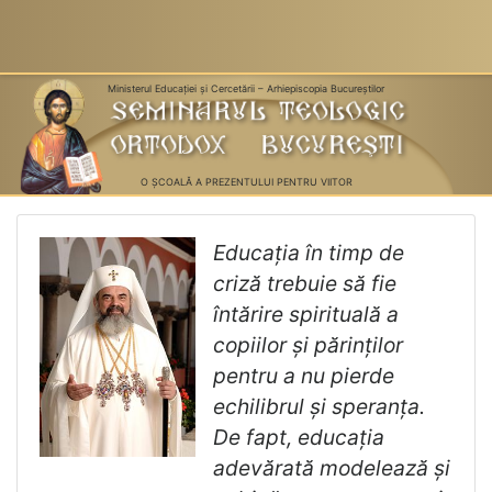
Ministerul Educaţiei și Cercetării – Arhiepiscopia Bucureştilor
O ŞCOALĂ A PREZENTULUI PENTRU VIITOR
Educația în timp de
criză trebuie să fie
întărire spirituală a
copiilor și părinților
pentru a nu pierde
echilibrul și speranța.
De fapt, educația
adevărată modelează și