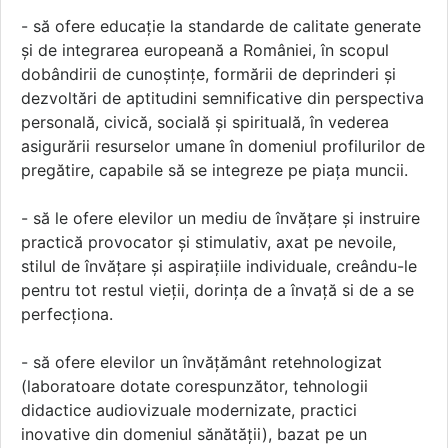
- să ofere educație la standarde de calitate generate
şi de integrarea europeană a României, în scopul
dobândirii de cunoștințe, formării de deprinderi şi
dezvoltări de aptitudini semnificative din perspectiva
personală, civică, socială şi spirituală, în vederea
asigurării resurselor umane în domeniul profilurilor de
pregătire, capabile să se integreze pe piața muncii.
- să le ofere elevilor un mediu de învățare şi instruire
practică provocator şi stimulativ, axat pe nevoile,
stilul de învățare şi aspirațiile individuale, creându-le
pentru tot restul vieții, dorința de a învață si de a se
perfecționa.
- să ofere elevilor un învățământ retehnologizat
(laboratoare dotate corespunzător, tehnologii
didactice audiovizuale modernizate, practici
inovative din domeniul sănătății), bazat pe un