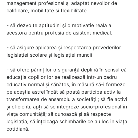
management profesional şi adaptat nevoilor de
calificare, mobilitate si flexibilitate.
- să dezvolte aptitudini şi o motivație reală a
acestora pentru profesia de asistent medical.
- să asigure aplicarea şi respectarea prevederilor
legislaţiei şcolare şi legislaţiei muncii
- să ofere părinţilor o siguranţă deplină în sensul că
educaţia copiilor lor se realizează într-un cadru
educativ normal şi sănătos, în măsură să-i formeze
pe aceştia astfel încât să poată participa activ la
transformarea de ansamblu a societăţii; să fie activi
şi eficienţi, apţi să se integreze socio-profesional în
viaţa comunităţii; să cunoască şi să respecte
legislația; să înţeleagă schimbările ce au loc în viaţa
cotidiană.