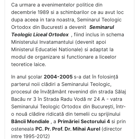
Ca urmare a evenimentelor politice din
decembrie 1989 si a schimbarilor ce au avut loc
dupa aceea in tara noastra, Seminarul Teologic
Ortodox din Bucuresti a devenit
Seminarul
Teologic Liceal Ortodox
, fiind inclus in schema
Ministerului Invatamantului (devenit apoi
Ministerul Educatiei Nationale) si adaptat la
modul de organizare si functionare a liceelor
teoretice laice.
In anul şcolar
2004-2005
s-a dat în folosinţă
parterul noii clădiri a Seminarului Teologic,
procesul de învăţământ revenind din strada Sălaj
Bacău nr 3 în Strada Radu Vodă nr 24 A - vatra
Seminarului Teologic Ortodox din Bucureşti, într-
o nouă clădire ridicată din temelii cu sprijinului
Băncii Mondiale
, a
Primăriei Sectorului 4
si prin
osteneala
PC. Pr. Prof. Dr. Mihai Aurel
(director
intre 1995-2012)