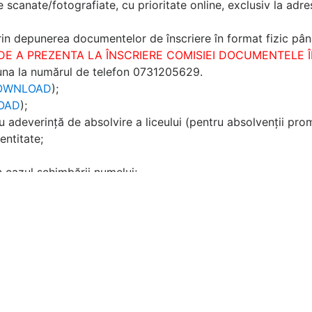
e scanate/fotografiate, cu prioritate online, exclusiv la adr
prin depunerea documentelor de înscriere în format fizic pân
 DE A PREZENTA LA ÎNSCRIERE COMISIEI DOCUMENTELE
suna la numărul de telefon 0731205629.
OWNLOAD
);
OAD
);
 adeverință de absolvire a liceului (pentru absolvenții pro
entitate;
n cazul schimbării numelui;
;
cureștilor* - Sectorul Învățământ și Activități cu Tineretul
inecuvântări (copie buletin, recomandare de la preotul duho
 pe avizcult@arhiepiscopiabucurestilor.ro.