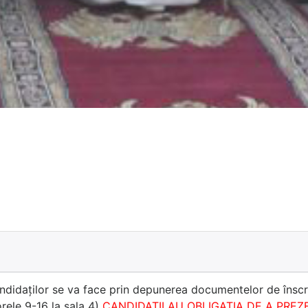
andidaților se va face prin depunerea documentelor de înscr
rele 9-16 la sala 4)
CANDIDAŢII AU OBLIGAŢIA DE A PREZ