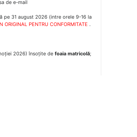
esa de e-mail
ă pe 31 august 2026 (intre orele 9-16 la
 ÎN ORIGINAL PENTRU CONFORMITATE
.
moției 2026) însoțite de
foaia matricolă
;
 - Cerere de Binecuvântare (formular tip:
vnic sau paroh, cererea tip completată)