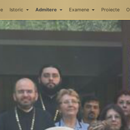
te
Istoric
Admitere
Examene
Proiecte
O