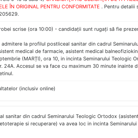
LE ÎN ORIGINAL PENTRU CONFORMITATE
. Pentru detalii
1205629.
obei scrise (ora 10:00) - candidații sunt rugați să fie prezenț
admitere la profilul postliceal sanitar din cadrul Seminarul
sistent medical de farmacie, asistent medical balneofiziokin
ptembrie (MARȚI), ora 10, in incinta Seminarului Teologic O
. 24A. Accesul se va face cu maximum 30 minute inainte de
etinul.
ltatelor (inclusiv online)
al sanitar din cadrul Seminarului Teologic Ortodox (asisten
netoterapie si recuperare) va avea loc in incinta Seminarul