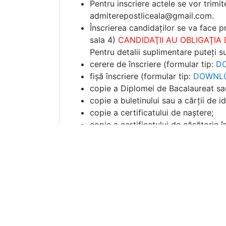
Pentru inscriere actele se vor trimit
admiterepostliceala@gmail.com.
Înscrierea candidaților se va face 
sala 4)
CANDIDAŢII AU OBLIGAŢIA
Pentru detalii suplimentare puteți 
cerere de înscriere (formular tip:
D
fișă înscriere (formular tip:
DOWNL
copie a Diplomei de Bacalaureat sau
copie a buletinului sau a cărții de id
copie a certificatului de naștere;
copie a certificatului de căsătorie î
adeverință medicală;
recomandare preot paroh/duhovnic
binecuvântare de la Arhiepiscopia Bu
DOWNLOAD
)
* Actele pentru obținerea Înaltei B
pot fi trimise și în varianta on line